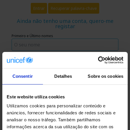
Recuperar palavra-chave
Ainda não tenho uma conta, quero-me
registar
Primeiro e Último nomes
Email
Consentir
Detalhes
Sobre os cookies
Palavra-chave
Este website utiliza cookies
Instituição / Entidade
Utilizamos cookies para personalizar conteúdo e
anúncios, fornecer funcionalidades de redes sociais e
Tomei conhecimento da política de privacidade da UNICEF
analisar o nosso tráfego. Também partilhamos
Portugal.
informações acerca da sua utilização do site com os