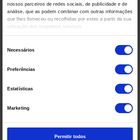
Consultar "Política de Privacidade, Proteção de Dados e
nossos parceiros de redes sociais, de publicidade e de
Termos e Condições"
análise, que as podem combinar com outras informações
Autorizo que a UNICEF Portugal utilize os meus dados
que lhes forneceu ou recolhidas por estes a partir da sua
para futuras comunicações sobre conteúdos, eventos,
utilização dos respetivos serviços.
iniciativas e projetos relacionados com os programas da
UNICEF Portugal.
Sim
Seleção
Não
Necessários
de
consentimento
Preferências
Estatísticas
Marketing
Permitir todos